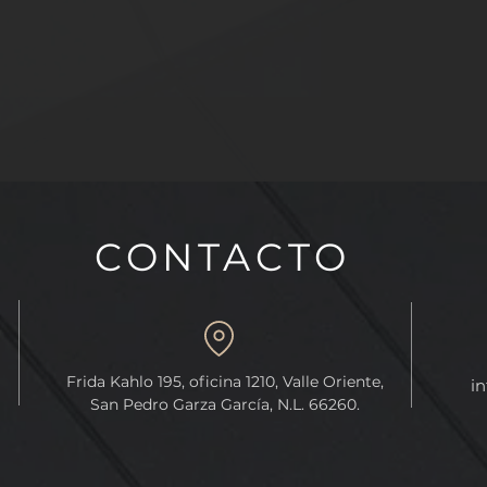
CONTACTO
PROTECCIÓN DE
REFORMA QUE FACULTA 
Frida Kahlo 195, oficina 1210, Valle Oriente,
in
N GEOGRÁFICA
CONGRESO DE LA UNIÓN
San Pedro Garza García, N.L. 66260.
ANO DE NUEVO
EXPEDIR LEYES GENERAL
EN MATERIA DE
FEMINICIDIOS.