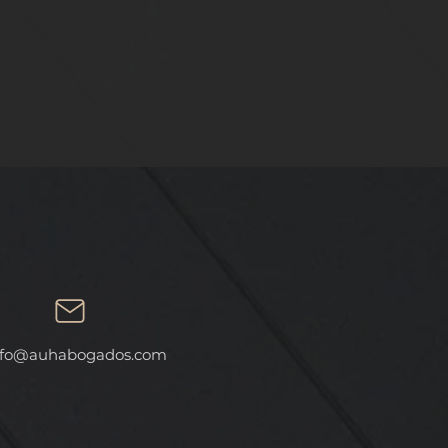
AL
fo
@auhabogados.com
 A
ES