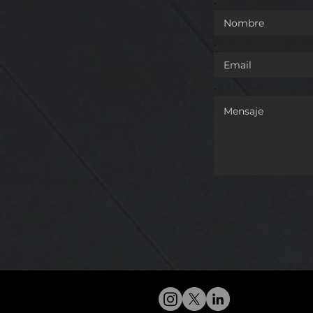
.
.
.