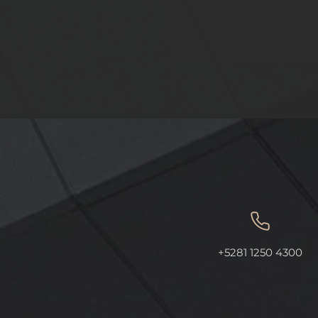
REFORMA QUE DA
OTORGAN 
+5281 1250 4300
COMPETENCIA A LA
INDICACIÓ
GUARDIA NACIONAL EN
AL "ORÉG
MATERIA DE TRÁNSITO EN
LEÓN".
VÍAS FEDERALES