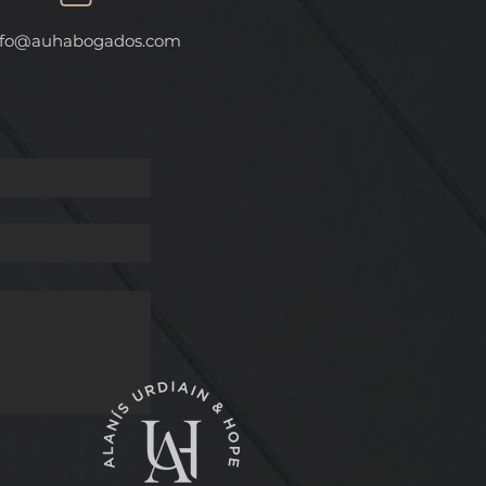
AL
fo
@auhabogados.com
 A
ES