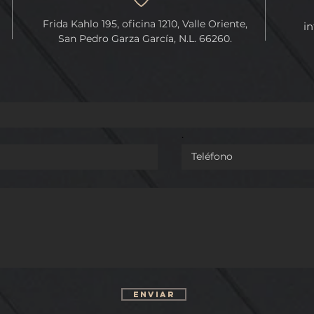
PROTECCIÓN DE
REFORMA QUE FACULTA 
Frida Kahlo 195, oficina 1210, Valle Oriente,
in
N GEOGRÁFICA
CONGRESO DE LA UNIÓN
San Pedro Garza García, N.L. 66260.
ANO DE NUEVO
EXPEDIR LEYES GENERAL
EN MATERIA DE
FEMINICIDIOS.
.
Enviar