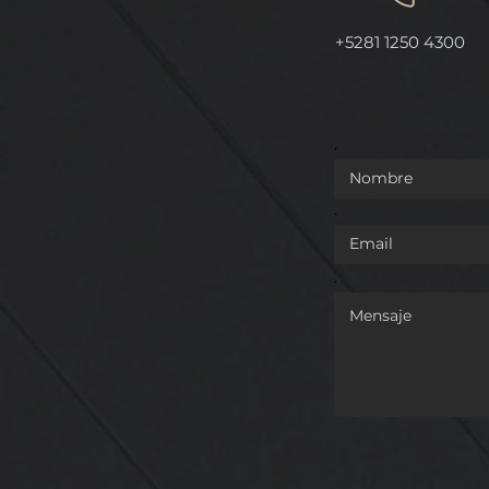
REFORMA QUE DA
OTORGAN 
+5281 1250 4300
COMPETENCIA A LA
INDICACIÓ
GUARDIA NACIONAL EN
AL "ORÉG
MATERIA DE TRÁNSITO EN
LEÓN".
VÍAS FEDERALES
.
.
.