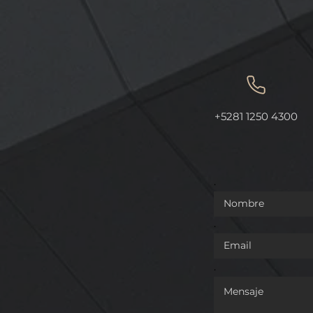
REFORMA QUE DA
OTORGAN 
+5281 1250 4300
COMPETENCIA A LA
INDICACIÓ
GUARDIA NACIONAL EN
AL "ORÉG
MATERIA DE TRÁNSITO EN
LEÓN".
VÍAS FEDERALES
.
.
.