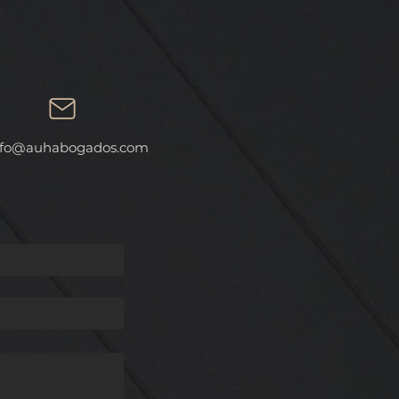
AL
fo
@auhabogados.com
 A
ES