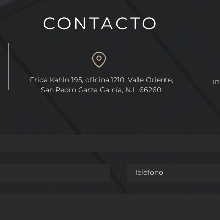
CONTACTO
PROTECCIÓN DE
REFORMA QUE FACULTA 
Frida Kahlo 195, oficina 1210, Valle Oriente,
in
N GEOGRÁFICA
CONGRESO DE LA UNIÓN
San Pedro Garza García, N.L. 66260.
ANO DE NUEVO
EXPEDIR LEYES GENERAL
EN MATERIA DE
FEMINICIDIOS.
.