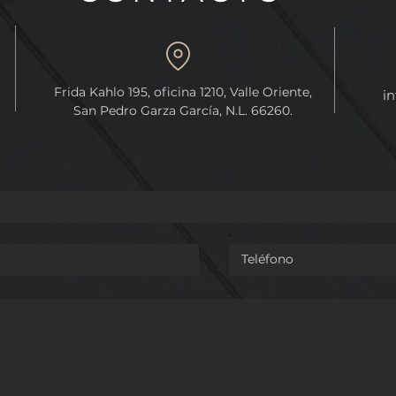
PROTECCIÓN DE
REFORMA QUE FACULTA 
Frida Kahlo 195, oficina 1210, Valle Oriente,
in
N GEOGRÁFICA
CONGRESO DE LA UNIÓN
San Pedro Garza García, N.L. 66260.
ANO DE NUEVO
EXPEDIR LEYES GENERAL
EN MATERIA DE
FEMINICIDIOS.
.