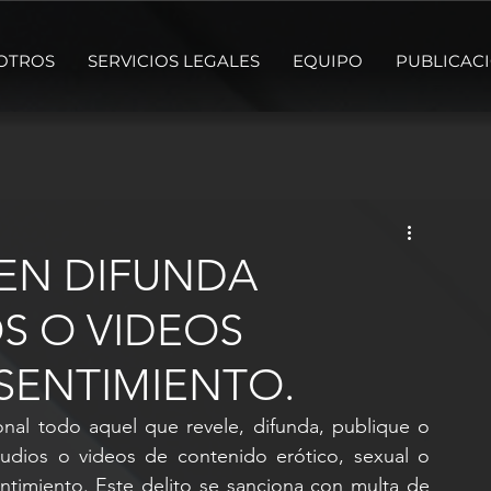
OTROS
SERVICIOS LEGALES
EQUIPO
PUBLICAC
IEN DIFUNDA
S O VIDEOS
SENTIMIENTO.
onal todo aquel que revele, difunda, publique o 
udios o videos de contenido erótico, sexual o 
timiento. Este delito se sanciona con multa de 