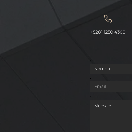
REFORMA QUE DA
OTORGAN 
+5281 1250 4300
COMPETENCIA A LA
INDICACIÓ
GUARDIA NACIONAL EN
AL "ORÉG
MATERIA DE TRÁNSITO EN
LEÓN".
VÍAS FEDERALES
.
.
.