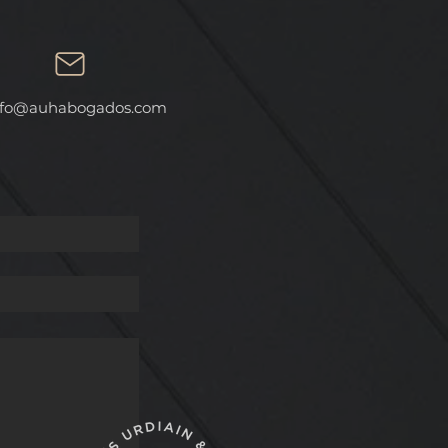
AL
fo
@auhabogados.com
 A
ES