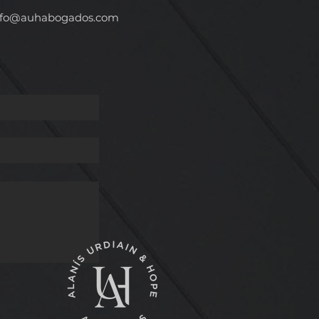
AL
fo
@auhabogados.com
 A
ES