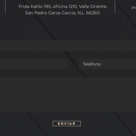
PROTECCIÓN DE
REFORMA QUE FACULTA 
Frida Kahlo 195, oficina 1210, Valle Oriente,
in
N GEOGRÁFICA
CONGRESO DE LA UNIÓN
San Pedro Garza García, N.L. 66260.
ANO DE NUEVO
EXPEDIR LEYES GENERAL
EN MATERIA DE
FEMINICIDIOS.
.
Enviar