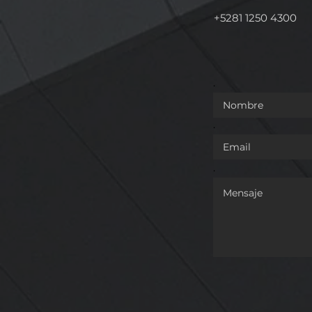
REFORMA QUE DA
OTORGAN 
+5281 1250 4300
COMPETENCIA A LA
INDICACIÓ
GUARDIA NACIONAL EN
AL "ORÉG
MATERIA DE TRÁNSITO EN
LEÓN".
VÍAS FEDERALES
.
.
.